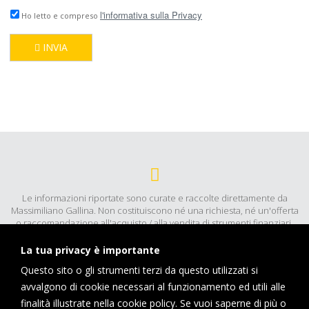
l'informativa sulla Privacy
Ho letto e compreso
INVIA
Le informazioni riportate sono curate e raccolte direttamente da
Massimiliano Gallina. Non costituiscono né una richiesta, né un'offerta
o raccomandazione all'acquisto / alla vendita di strumenti finanziari,
all'esecuzione di determinate transazioni o alla conclusione di
un'altra operazione di investimento. Queste informazioni hanno
La tua privacy è importante
carattere unicamente illustrativo.
Questo sito o gli strumenti terzi da questo utilizzati si
avvalgono di cookie necessari al funzionamento ed utili alle
finalità illustrate nella cookie policy. Se vuoi saperne di più o