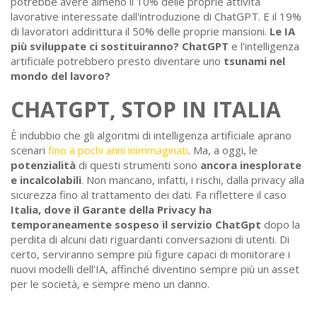
potrebbe avere almeno il 10% delle proprie attività
lavorative interessate dall'introduzione di ChatGPT. E il 19%
di lavoratori addirittura il 50% delle proprie mansioni.
Le IA
più sviluppate ci sostituiranno?
ChatGPT
e l’intelligenza
artificiale potrebbero presto diventare uno
tsunami nel
mondo del lavoro?
CHATGPT, STOP IN ITALIA
È indubbio che gli algoritmi di intelligenza artificiale aprano
scenari
fino a pochi anni inimmaginati
. Ma, a oggi, le
potenzialità
di questi strumenti sono
ancora inesplorate
e incalcolabili
. Non mancano, infatti, i rischi, dalla privacy alla
sicurezza fino al trattamento dei dati. Fa riflettere il caso
Italia, dove il Garante della Privacy ha
temporaneamente sospeso il servizio ChatGpt
dopo la
perdita di alcuni dati riguardanti conversazioni di utenti. Di
certo, serviranno sempre più figure capaci di monitorare i
nuovi modelli dell’IA, affinché diventino sempre più un asset
per le società, e sempre meno un danno.